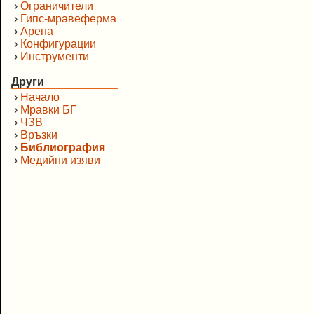
›
Ограничители
›
Гипс-мравеферма
›
Арена
›
Конфигурации
›
Инструменти
Други
›
Начало
›
Мравки БГ
›
ЧЗВ
›
Връзки
›
Библиография
›
Медийни изяви