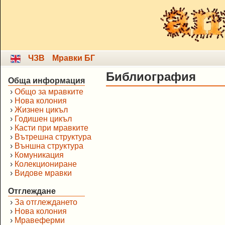
ЧЗВ
Мравки БГ
Библиография
Обща информация
›
Общо за мравките
›
Нова колония
›
Жизнен цикъл
›
Годишен цикъл
›
Касти при мравките
›
Вътрешна структура
›
Външна структура
›
Комуникация
›
Колекциониране
›
Видове мравки
Отглеждане
›
За отглеждането
›
Нова колония
›
Мравеферми