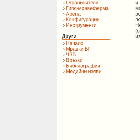
›
Ограничители
и
›
Гипс-мравеферма
м
›
Арена
р
›
Конфигурации
п
›
Инструменти
Н
(
Други
и
›
Начало
›
Мравки БГ
›
ЧЗВ
›
Връзки
›
Библиография
›
Медийни изяви