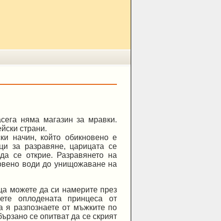
сега няма магазин за мравки.
ейски страни.
ки начин, който обикновено е
ци за разравяне, царицата се
да се открие. Разравянето на
новено води до унищожаване на
а можете да си намерите през
аете оплодената принцеса от
а я разпознаете от мъжките по
ързано се опитват да се скрият