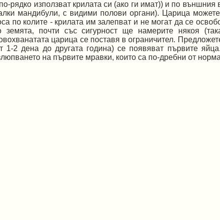
 по-рядко използват крилата си (ако ги имат)) и по външния 
алки мандибули, с видими полови органи). Царица можете 
оса по колите - крилата им залепват и не могат да се освоб
о земята, почти със сигурност ще намерите някоя (та
овохванатата царица се поставя в ограничител. Предложет
от 1-2 дена до другата година) се появяват първите яйца
злюпването на първите мравки, които са по-дребни от норма