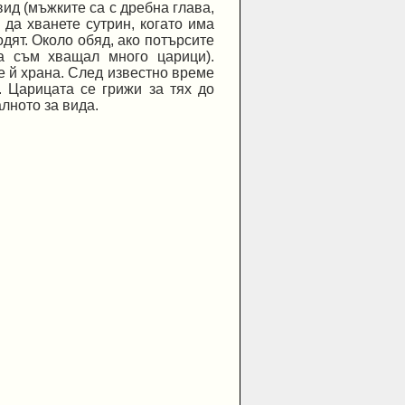
вид (мъжките са с дребна глава,
да хванете сутрин, когато има
одят. Около обяд, ако потърсите
ка съм хващал много царици).
е й храна. След известно време
. Царицата се грижи за тях до
лното за вида.