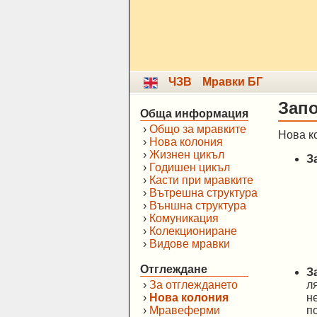
ЧЗВ
Мравки БГ
Запо
Обща информация
›
Общо за мравките
Нова к
›
Нова колония
›
Жизнен цикъл
З
›
Годишен цикъл
›
Касти при мравките
›
Вътрешна структура
›
Външна структура
›
Комуникация
›
Колекциониране
›
Видове мравки
Отглеждане
З
›
За отглеждането
л
›
Нова колония
н
›
Мравеферми
п