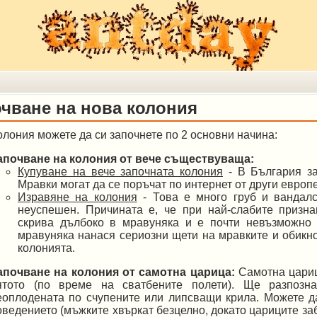
чване на нова колония
олония можете да си започнете по 2 основни начина:
апочване на колония от вече съществуваща:
Купуване на вече започната колония
- В България за
Мравки могат да се поръчат по интернет от други европ
Изравяне на колония
- Това е много груб и вандалс
неуспешен. Причината е, че при най-слабите призна
скрива дълбоко в мравуняка и е почти невъзможно 
мравуняка нанася сериозни щети на мравките и обик
колонията.
апочване на колония от самотна царица:
Самотна цариц
ятото (по време на сватбените полети). Ще разпозн
еоплодената по счупените или липсващи крила. Можете д
оведението (мъжките хвъркат безцелно, докато цариците заб